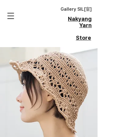
Gallery SIL[
室
]
Nakyang
Yarn
Store