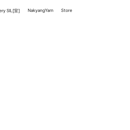
NakyangYarn
Store
ery SIL[
室
]