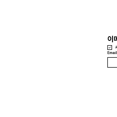
이
Email